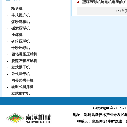
型煤压球机与电机电压的关
输送机
221
首
斗式提升机
煤粉制棒机
碳素压球机
压球机
矿粉压球机
干粉压球机
四辊强压压球机
脱硫石膏压球机
立式烘干机
卧式烘干机
网带式烘干机
轮碾式搅拌机
立式搅拌机
Copyright
©
2005-2
地址：郑州高新技术产业开发区翠竹街
联系人：张经理
24小时热线：13