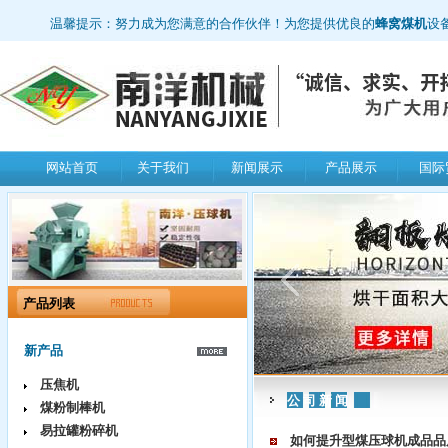
温馨提示：努力成为您满意的合作伙伴！为您提供优良的
蜂窝煤机
设
网站首页
关于我们
新闻展示
产品展示
国际
产品列表
新产品
压焦机
公 司 新 闻
煤粉制棒机
易拉罐粉碎机
如何提升型煤压球机成品品